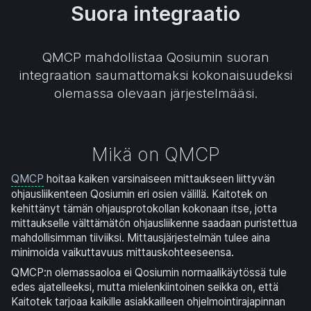
Suora integraatio
QMCP mahdollistaa Qosiumin suoran
integraation saumattomaksi kokonaisuudeksi
olemassa olevaan järjestelmääsi.
Mikä on QMCP
QMCP
hoitaa kaiken varsinaiseen mittaukseen liittyvän
ohjausliikenteen Qosiumin eri osien välillä. Kaitotek on
kehittänyt tämän ohjausprotokollan kokonaan itse, jotta
mittaukselle välttämätön ohjausliikenne saadaan puristettua
mahdollisimman tiiviiksi. Mittausjärjestelmän tulee aina
minimoida vaikuttavuus mittauskohteeseensa.
QMCP:n olemassaoloa ei Qosiumin normaalikäytössä tule
edes ajatelleeksi, mutta mielenkiintoinen seikka on, että
Kaitotek tarjoaa kaikille asiakkailleen ohjelmointirajapinnan