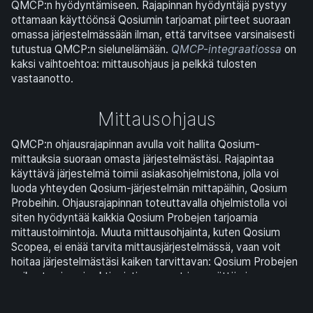
QMCP:n hyödyntämiseen. Rajapinnan hyödyntäjä pystyy
ottamaan käyttöönsä Qosiumin tarjoamat piirteet suoraan
omassa järjestelmässään ilman, että tarvitsee varsinaisesti
tutustua QMCP:n sielunelämään.
QMCP-integraatiossa
on
kaksi vaihtoehtoa: mittausohjaus ja pelkkä tulosten
vastaanotto.
Mittausohjaus
QMCP:n ohjausrajapinnan avulla voit hallita Qosium-
mittauksia suoraan omasta järjestelmästäsi. Rajapintaa
käyttävä järjestelmä toimii asiakasohjelmistona, jolla voi
luoda yhteyden Qosium-järjestelmän mittapäihin, Qosium
Probeihin. Ohjausrajapinnan toteuttavalla ohjelmistolla voi
siten hyödyntää kaikkia Qosium Probejen tarjoamia
mittaustoimintoja. Muuta mittausohjainta, kuten Qosium
Scopea, ei enää tarvita mittausjärjestelmässä, vaan voit
hoitaa järjestelmästäsi kaiken tarvittavan: Qosium Probejen
paikantaminen ja aktivointi, parametrien syöttäminen,
mittauksen käynnistäminen, tulosten keräys ja mittauksen
päättäminen.