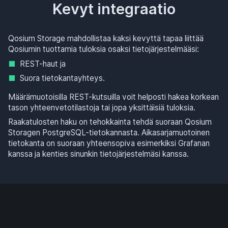
Kevyt integraatio
Qosium Storage mahdollistaa kaksi kevyttä tapaa liittää
Qosiumin tuottamia tuloksia osaksi tietojärjestelmääsi:
REST-haut ja
Suora tietokantayhteys.
Määrämuotoisilla REST-kutsuilla voit helposti hakea korkean
tason yhteenvetotilastoja tai jopa yksittäisiä tuloksia.
Raakatulosten haku on tehokkainta tehdä suoraan Qosium
Storagen PostgreSQL-tietokannasta. Aikasarjamuotoinen
tietokanta on suoraan yhteensopiva esimerkiksi Grafanan
kanssa ja kenties sinunkin tietojärjestelmäsi kanssa.