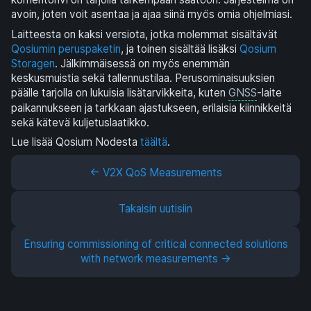
avoin, joten voit asentaa ja ajaa siinä myös omia ohjelmiasi.
Laitteesta on kaksi versiota, jotka molemmat sisältävät
Qosiumin peruspaketin
, ja toinen sisältää lisäksi
Qosium
Storagen
. Jälkimmäisessä on myös enemmän
keskusmuistia sekä tallennustilaa. Perusominaisuuksien
päälle tarjolla on lukuisia lisätarvikkeita, kuten
GNSS
-laite
paikannukseen ja tarkkaan ajastukseen, erilaisia kiinnikkeitä
sekä kätevä kuljetuslaatikko.
Lue lisää Qosium Nodesta
täältä
.
← V2X QoS Measurements
Takaisin uutisiin
Ensuring commissioning of critical connected solutions
with network measurements →