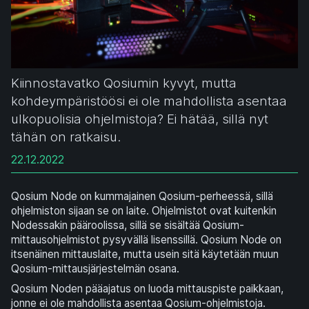
Kiinnostavatko Qosiumin kyvyt, mutta
kohdeympäristöösi ei ole mahdollista asentaa
ulkopuolisia ohjelmistoja? Ei hätää, sillä nyt
tähän on ratkaisu.
22.12.2022
Qosium Node on kummajainen Qosium-perheessä, sillä
ohjelmiston sijaan se on laite. Ohjelmistot ovat kuitenkin
Nodessakin pääroolissa, sillä se sisältää Qosium-
mittausohjelmistot pysyvällä lisenssillä. Qosium Node on
itsenäinen mittauslaite, mutta usein sitä käytetään muun
Qosium-mittausjärjestelmän osana.
Qosium Noden pääajatus on luoda mittauspiste paikkaan,
jonne ei ole mahdollista asentaa Qosium-ohjelmistoja.