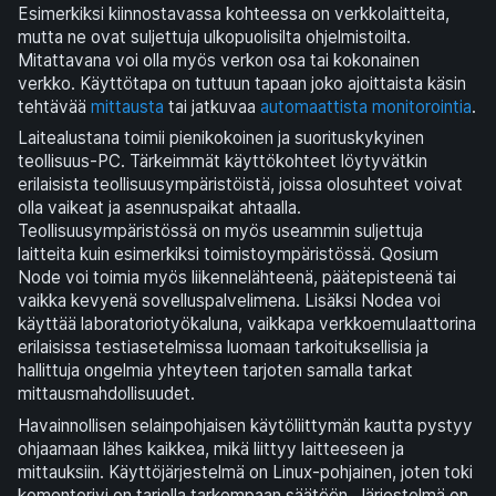
Esimerkiksi kiinnostavassa kohteessa on verkkolaitteita,
mutta ne ovat suljettuja ulkopuolisilta ohjelmistoilta.
Mitattavana voi olla myös verkon osa tai kokonainen
verkko. Käyttötapa on tuttuun tapaan joko ajoittaista käsin
tehtävää
mittausta
tai jatkuvaa
automaattista monitorointia
.
Laitealustana toimii pienikokoinen ja suorituskykyinen
teollisuus-PC. Tärkeimmät käyttökohteet löytyvätkin
erilaisista teollisuusympäristöistä, joissa olosuhteet voivat
olla vaikeat ja asennuspaikat ahtaalla.
Teollisuusympäristössä on myös useammin suljettuja
laitteita kuin esimerkiksi toimistoympäristössä. Qosium
Node voi toimia myös liikennelähteenä, päätepisteenä tai
vaikka kevyenä sovelluspalvelimena. Lisäksi Nodea voi
käyttää laboratoriotyökaluna, vaikkapa verkkoemulaattorina
erilaisissa testiasetelmissa luomaan tarkoituksellisia ja
hallittuja ongelmia yhteyteen tarjoten samalla tarkat
mittausmahdollisuudet.
Havainnollisen selainpohjaisen käytöliittymän kautta pystyy
ohjaamaan lähes kaikkea, mikä liittyy laitteeseen ja
mittauksiin. Käyttöjärjestelmä on Linux-pohjainen, joten toki
komentorivi on tarjolla tarkempaan säätöön. Järjestelmä on